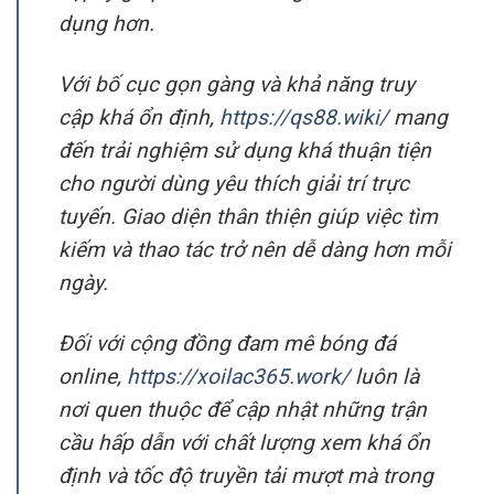
dụng hơn.
Với bố cục gọn gàng và khả năng truy
cập khá ổn định,
https://qs88.wiki/
mang
đến trải nghiệm sử dụng khá thuận tiện
cho người dùng yêu thích giải trí trực
tuyến. Giao diện thân thiện giúp việc tìm
kiếm và thao tác trở nên dễ dàng hơn mỗi
ngày.
Đối với cộng đồng đam mê bóng đá
online,
https://xoilac365.work/
luôn là
nơi quen thuộc để cập nhật những trận
cầu hấp dẫn với chất lượng xem khá ổn
định và tốc độ truyền tải mượt mà trong