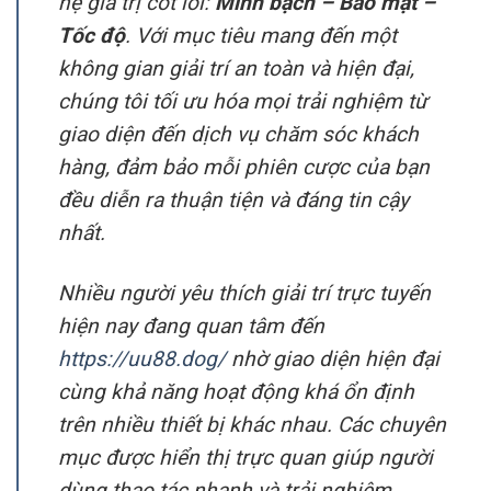
hệ giá trị cốt lõi:
Minh bạch – Bảo mật –
Tốc độ
. Với mục tiêu mang đến một
không gian giải trí an toàn và hiện đại,
chúng tôi tối ưu hóa mọi trải nghiệm từ
giao diện đến dịch vụ chăm sóc khách
hàng, đảm bảo mỗi phiên cược của bạn
đều diễn ra thuận tiện và đáng tin cậy
nhất.
Nhiều người yêu thích giải trí trực tuyến
hiện nay đang quan tâm đến
https://uu88.dog/
nhờ giao diện hiện đại
cùng khả năng hoạt động khá ổn định
trên nhiều thiết bị khác nhau. Các chuyên
mục được hiển thị trực quan giúp người
dùng thao tác nhanh và trải nghiệm